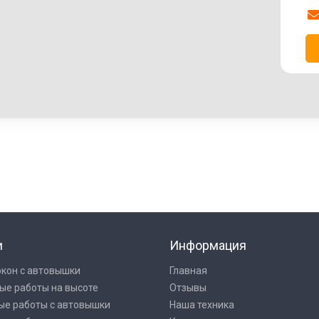
и
Информация
окон с автовышки
Главная
ые работы на высоте
Отзывы
ые работы с автовышки
Наша техника