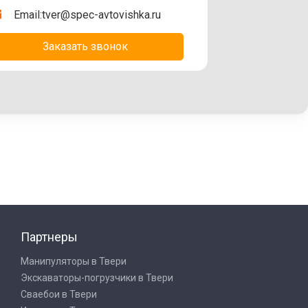
Email:
tver@spec-avtovishka.ru
Заказать звонок
Партнеры
Манипуляторы в Твери
Экскаваторы-погрузчики в Твери
Сваебои в Твери