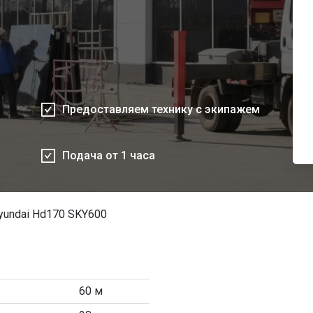
Предоставляем технику с экипажем
Подача от 1 часа
undai Hd170 SKY600
60 м