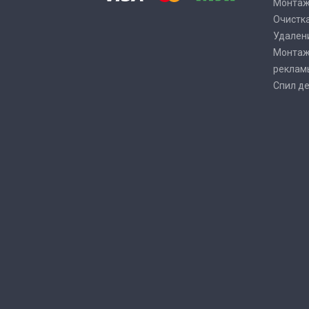
Монтаж
Очистка
Удалени
Монтаж
реклам
Спил де