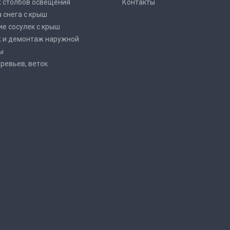
 столбов освещения
Контакты
 снега с крыш
е сосулек с крыш
 и демонтаж наружной
ы
ревьев, веток