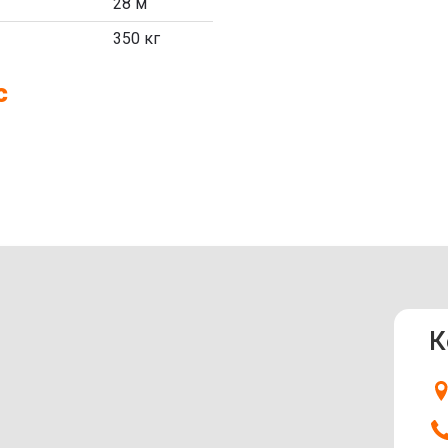
28 м
350 кг
с
К