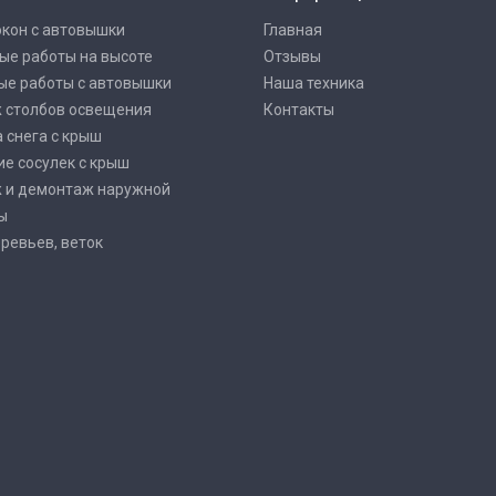
окон с автовышки
Главная
ые работы на высоте
Отзывы
ые работы с автовышки
Наша техника
 столбов освещения
Контакты
 снега с крыш
е сосулек с крыш
 и демонтаж наружной
ы
ревьев, веток