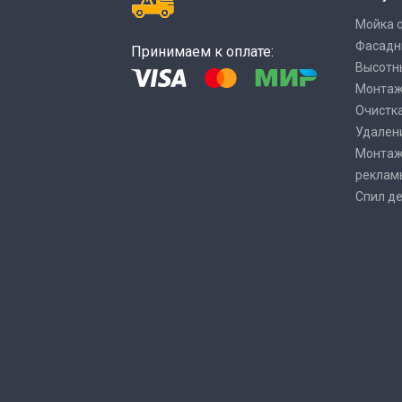
Мойка 
Фасадн
Принимаем к оплате:
Высотн
Монтаж
Очистка
Удалени
Монтаж
реклам
Спил де